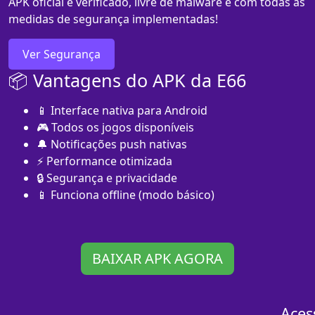
APK oficial e verificado, livre de malware e com todas as
medidas de segurança implementadas!
Ver Segurança
📦 Vantagens do APK da E66
📱 Interface nativa para Android
🎮 Todos os jogos disponíveis
🔔 Notificações push nativas
⚡ Performance otimizada
🔒 Segurança e privacidade
📱 Funciona offline (modo básico)
BAIXAR APK AGORA
Aces