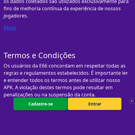
os dados coletados são utilizados exclusivamente para
fins de melhoria contínua da experiência de nossos
jogadores.
KKvip
Termos e Condições
Os usuários da E66 concordam em respeitar todas as
regras e regulamentos estabelecidos. É importante ler
e entender todos os termos antes de utilizar nosso
APK. A violação destes termos pode resultar em
penalizações ou na suspensão da conta.
X
Cadastre-se
Entrar