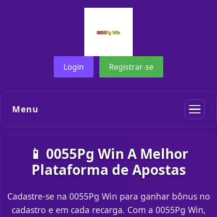
Login
Registrar-se
Menu
📱 0055Pg Win A Melhor
Plataforma de Apostas
Cadastre-se na 0055Pg Win para ganhar bônus no
cadastro e em cada recarga. Com a 0055Pg Win,