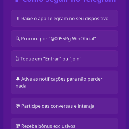
📱 Baixe o app Telegram no seu dispositivo
🔍 Procure por "@0055Pg WinOficial"
👆 Toque em "Entrar" ou "Join"
🔔 Ative as notificações para não perder
nada
💬 Participe das conversas e interaja
🎁 Receba bônus exclusivos