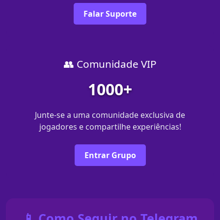
Falar Suporte
👥 Comunidade VIP
1000+
Junte-se a uma comunidade exclusiva de
jogadores e compartilhe experiências!
Entrar Grupo
📱 Como Seguir no Telegram