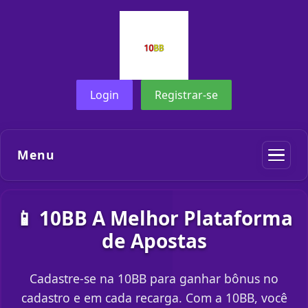
Login
Registrar-se
Menu
📱 10BB A Melhor Plataforma
de Apostas
Cadastre-se na 10BB para ganhar bônus no
cadastro e em cada recarga. Com a 10BB, você