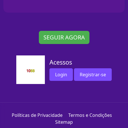
SEGUIR AGORA
Acessos
Login
Registrar-se
Políticas de Privacidade
Termos e Condições
Sitemap