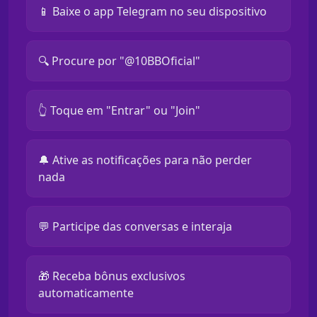
📱 Baixe o app Telegram no seu dispositivo
🔍 Procure por "@10BBOficial"
👆 Toque em "Entrar" ou "Join"
🔔 Ative as notificações para não perder
nada
💬 Participe das conversas e interaja
🎁 Receba bônus exclusivos
automaticamente