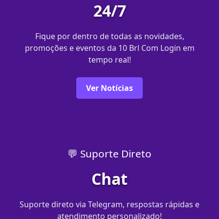
24/7
Fique por dentro de todas as novidades,
promoções e eventos da 10 Brl Com Login em
tempo real!
Ver Notícias
💬 Suporte Direto
Chat
Suporte direto via Telegram, respostas rápidas e
atendimento personalizado!