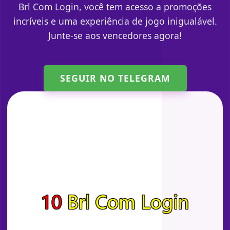
Brl Com Login, você tem acesso a promoções
incríveis e uma experiência de jogo inigualável.
Junte-se aos vencedores agora!
SEGUIR NO TELEGRAM