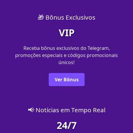
🎁 Bônus Exclusivos
VIP
Receba bônus exclusivos do Telegram,
promoções especiais e códigos promocionais
únicos!
Ver Bônus
📢 Notícias em Tempo Real
24/7