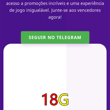
acesso a promoções incríveis e uma experiência
de jogo inigualável. Junte-se aos vencedores
agora!
SEGUIR NO TELEGRAM