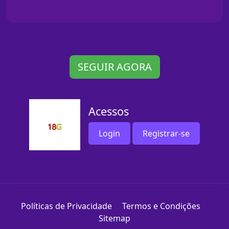
SEGUIR AGORA
Acessos
Login
Registrar-se
Políticas de Privacidade
Termos e Condições
Sitemap