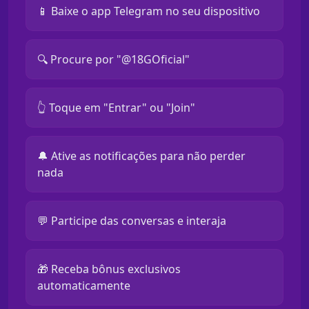
📱 Baixe o app Telegram no seu dispositivo
🔍 Procure por "@18GOficial"
👆 Toque em "Entrar" ou "Join"
🔔 Ative as notificações para não perder
nada
💬 Participe das conversas e interaja
🎁 Receba bônus exclusivos
automaticamente