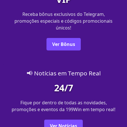
Receba bônus exclusivos do Telegram,
promoções especiais e códigos promocionais
únicos!
Ver Bônus
📢 Notícias em Tempo Real
24/7
Fique por dentro de todas as novidades,
promoções e eventos da 199Win em tempo real!
Ver Notícias