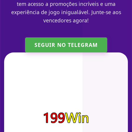
tem acesso a promoções incríveis e uma
experiência de jogo inigualável. Junte-se aos
vencedores agora!
SEGUIR NO TELEGRAM