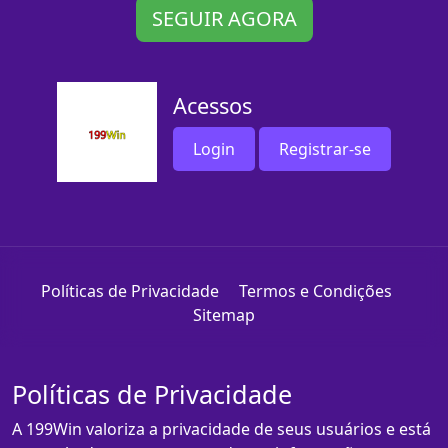
SEGUIR AGORA
Acessos
Login
Registrar-se
Políticas de Privacidade
Termos e Condições
Sitemap
Políticas de Privacidade
A 199Win valoriza a privacidade de seus usuários e está