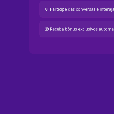
💬 Participe das conversas e interaj
🎁 Receba bônus exclusivos autom