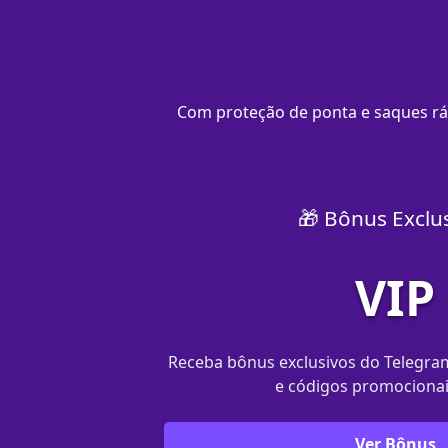
Com proteção de ponta e saques ráp
🎁 Bônus Exclu
VIP
Receba bônus exclusivos do Telegra
e códigos promocionai
Ver Bônus