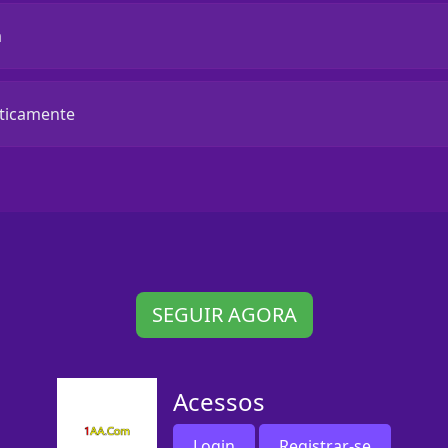
a
aticamente
SEGUIR AGORA
Acessos
Login
Registrar-se