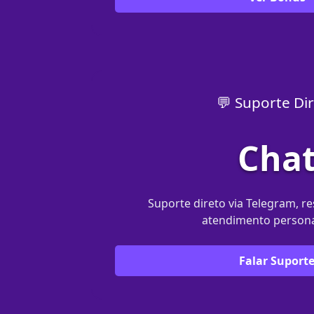
💬 Suporte Di
Cha
Suporte direto via Telegram, r
atendimento persona
Falar Suport