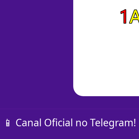
📱 Canal Oficial no Telegram!