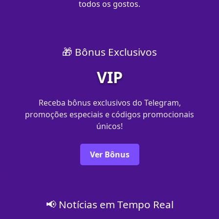
todos os gostos.
🎁 Bônus Exclusivos
VIP
Receba bônus exclusivos do Telegram,
promoções especiais e códigos promocionais
únicos!
Ver Bônus
📢 Notícias em Tempo Real