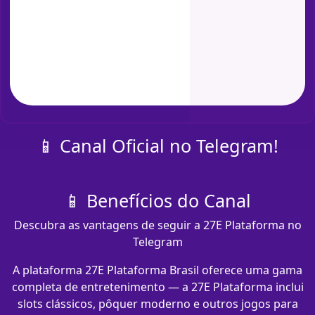
📱 Canal Oficial no Telegram!
📱 Benefícios do Canal
Descubra as vantagens de seguir a 27E Plataforma no
Telegram
A plataforma 27E Plataforma Brasil oferece uma gama
completa de entretenimento — a 27E Plataforma inclui
slots clássicos, pôquer moderno e outros jogos para