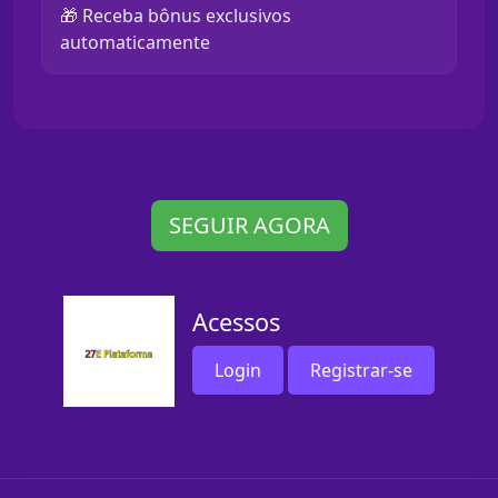
🎁 Receba bônus exclusivos
automaticamente
SEGUIR AGORA
Acessos
Login
Registrar-se