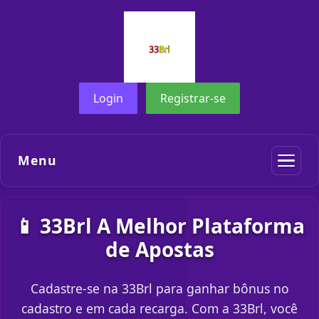
Login
Registrar-se
Menu
📱 33Brl A Melhor Plataforma
de Apostas
Cadastre-se na 33Brl para ganhar bônus no
cadastro e em cada recarga. Com a 33Brl, você