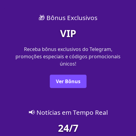
🎁 Bônus Exclusivos
VIP
Receba bônus exclusivos do Telegram,
promoções especiais e códigos promocionais
únicos!
Ver Bônus
📢 Notícias em Tempo Real
24/7