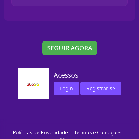
SEGUIR AGORA
Acessos
Login
Registrar-se
Políticas de Privacidade
Termos e Condições