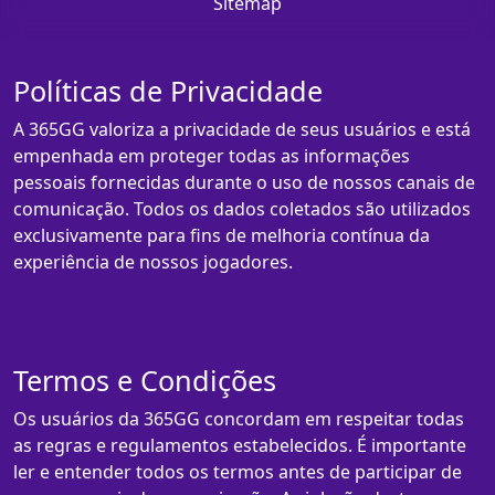
Sitemap
Políticas de Privacidade
A 365GG valoriza a privacidade de seus usuários e está
empenhada em proteger todas as informações
pessoais fornecidas durante o uso de nossos canais de
comunicação. Todos os dados coletados são utilizados
exclusivamente para fins de melhoria contínua da
experiência de nossos jogadores.
Termos e Condições
Os usuários da 365GG concordam em respeitar todas
as regras e regulamentos estabelecidos. É importante
ler e entender todos os termos antes de participar de