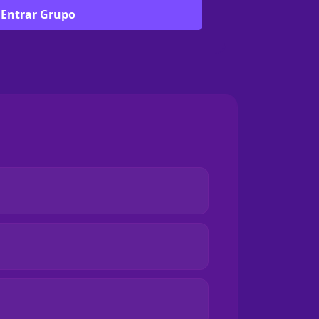
Entrar Grupo