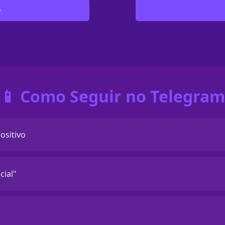
e
📱 Como Seguir no Telegram
ositivo
cial"