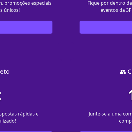
m, promoções especiais
Fique por dentro d
s únicos!
eventos da 3F
reto
👥 
t
espostas rápidas e
Junte-se a uma com
lizado!
compa