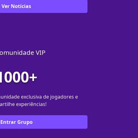
Ver Notícias
Comunidade VIP
1000+
unidade exclusiva de jogadores e
rtilhe experiências!
Entrar Grupo