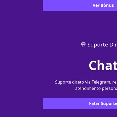
Ver Bônus
💬 Suporte Di
Cha
Suporte direto via Telegram, r
atendimento persona
Falar Suport