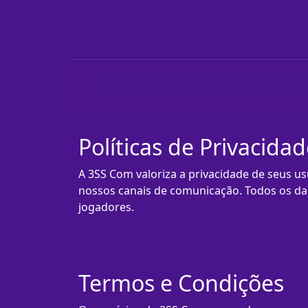
Políticas de Privacida
A 3SS Com valoriza a privacidade de seus u
nossos canais de comunicação. Todos os dad
jogadores.
Termos e Condições