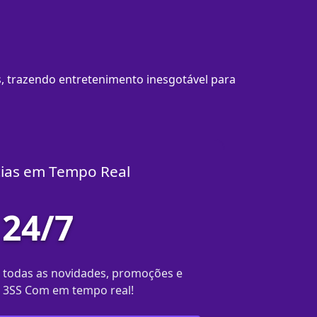
, trazendo entretenimento inesgotável para
cias em Tempo Real
24/7
e todas as novidades, promoções e
 3SS Com em tempo real!