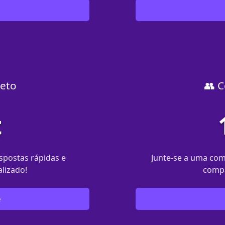
reto
👥 
t
espostas rápidas e
Junte-se a uma com
lizado!
compa
e