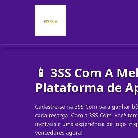
📱 3SS Com A Me
Plataforma de A
Cadastre-se na 3SS Com para ganhar b
cada recarga. Com a 3SS Com, você te
incríveis e uma experiência de jogo inig
vencedores agora!