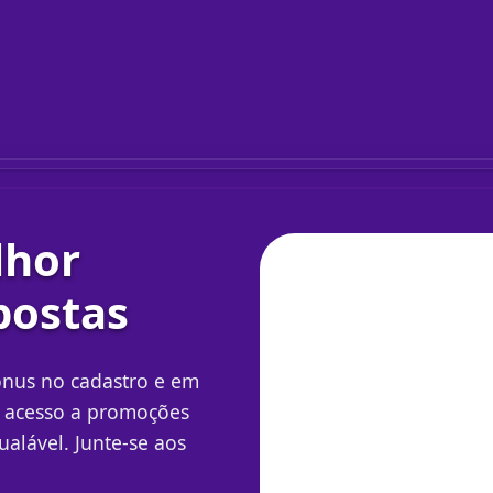
lhor
postas
ônus no cadastro e em
m acesso a promoções
ualável. Junte-se aos