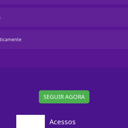
a
aticamente
SEGUIR AGORA
Acessos