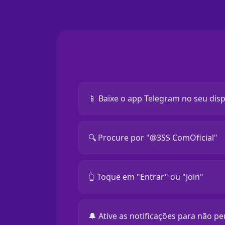
📱 Baixe o app Telegram no seu disp
🔍 Procure por "@3SS ComOficial"
👆 Toque em "Entrar" ou "Join"
🔔 Ative as notificações para não p