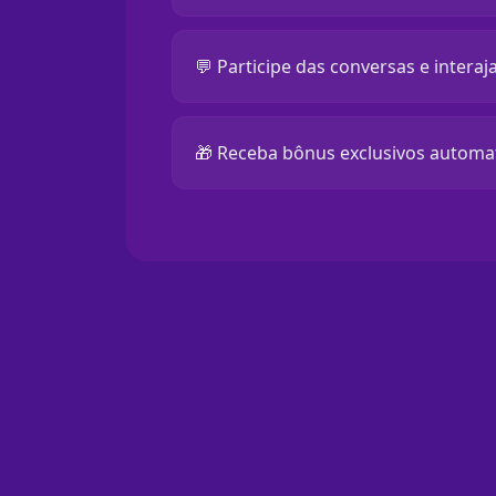
💬 Participe das conversas e interaj
🎁 Receba bônus exclusivos autom