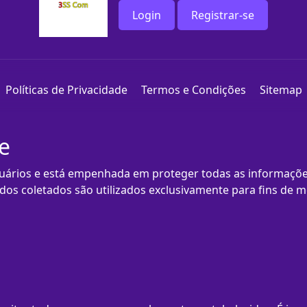
Login
Registrar-se
Políticas de Privacidade
Termos e Condições
Sitemap
de
suários e está empenhada em proteger todas as informaçõe
os coletados são utilizados exclusivamente para fins de m