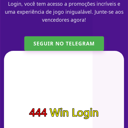
Login, você tem acesso a promoções incríveis e
uma experiência de jogo inigualável. Junte-se aos
vencedores agora!
SEGUIR NO TELEGRAM