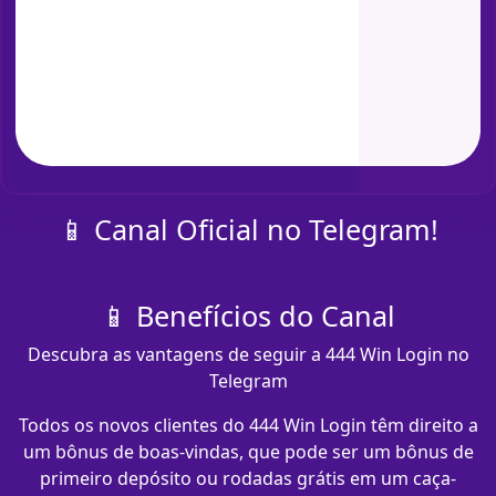
📱 Canal Oficial no Telegram!
📱 Benefícios do Canal
Descubra as vantagens de seguir a 444 Win Login no
Telegram
Todos os novos clientes do 444 Win Login têm direito a
um bônus de boas-vindas, que pode ser um bônus de
primeiro depósito ou rodadas grátis em um caça-