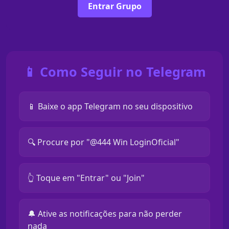
Entrar Grupo
📱 Como Seguir no Telegram
📱 Baixe o app Telegram no seu dispositivo
🔍 Procure por "@444 Win LoginOficial"
👆 Toque em "Entrar" ou "Join"
🔔 Ative as notificações para não perder
nada