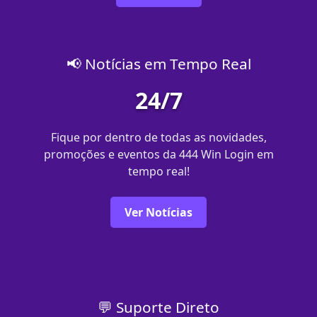
📢 Notícias em Tempo Real
24/7
Fique por dentro de todas as novidades,
promoções e eventos da 444 Win Login em
tempo real!
Ver Notícias
💬 Suporte Direto