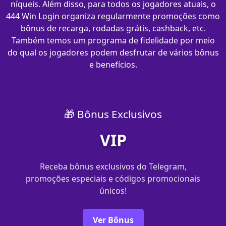
níqueis. Além disso, para todos os jogadores atuais, o
444 Win Login organiza regularmente promoções como
bônus de recarga, rodadas grátis, cashback, etc.
Também temos um programa de fidelidade por meio
do qual os jogadores podem desfrutar de vários bônus
e benefícios.
🎁 Bônus Exclusivos
VIP
Receba bônus exclusivos do Telegram,
promoções especiais e códigos promocionais
únicos!
Ver Bônus