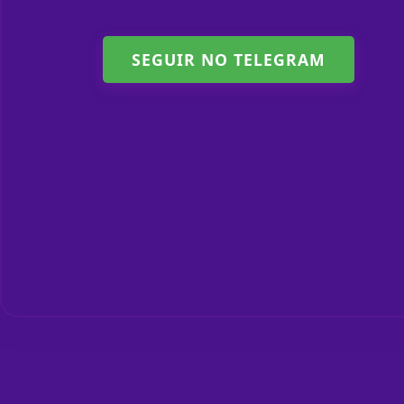
SEGUIR NO TELEGRAM