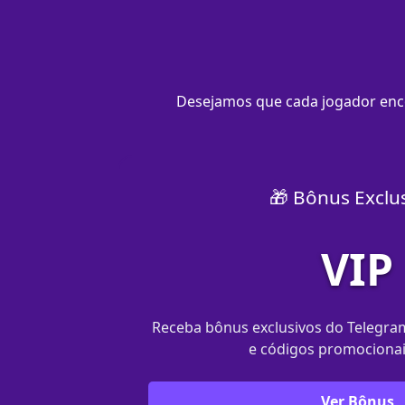
Desejamos que cada jogador encon
🎁 Bônus Exclu
VIP
Receba bônus exclusivos do Telegra
e códigos promocionai
Ver Bônus