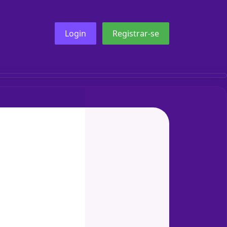
Login
Registrar-se