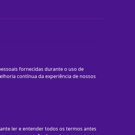
pessoais fornecidas durante o uso de
elhoria contínua da experiência de nossos
ante ler e entender todos os termos antes