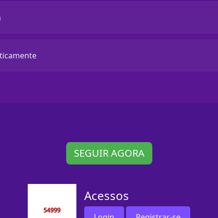
a
aticamente
SEGUIR AGORA
Acessos
Login
Registrar-se