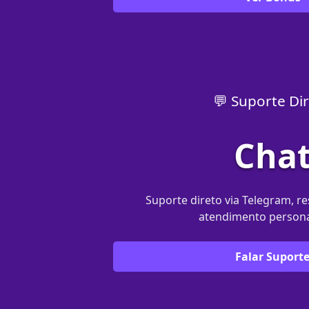
💬 Suporte Di
Cha
Suporte direto via Telegram, r
atendimento persona
Falar Suport