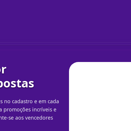
or
postas
s no cadastro e em cada
a promoções incríveis e
unte-se aos vencedores