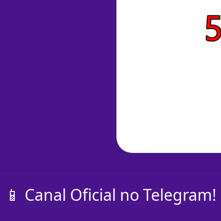
📱 Canal Oficial no Telegram!