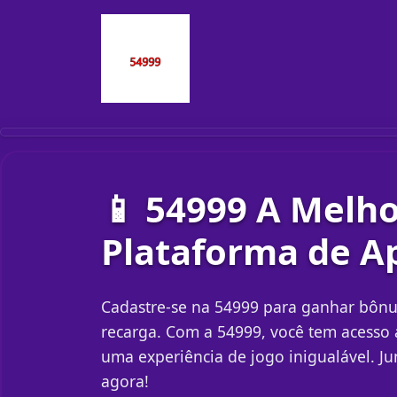
📱 54999 A Melh
Plataforma de A
Cadastre-se na 54999 para ganhar bônu
recarga. Com a 54999, você tem acesso 
uma experiência de jogo inigualável. J
agora!