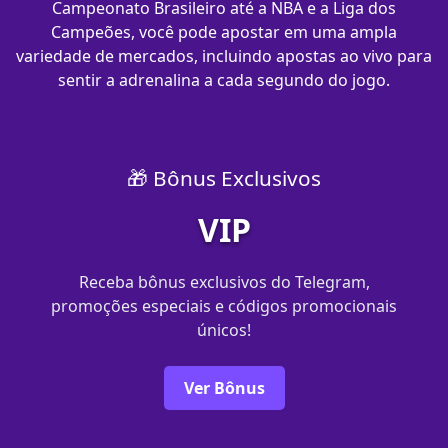
Campeonato Brasileiro até a NBA e a Liga dos
Campeões, você pode apostar em uma ampla
variedade de mercados, incluindo apostas ao vivo para
sentir a adrenalina a cada segundo do jogo.
🎁 Bônus Exclusivos
VIP
Receba bônus exclusivos do Telegram,
promoções especiais e códigos promocionais
únicos!
Ver Bônus