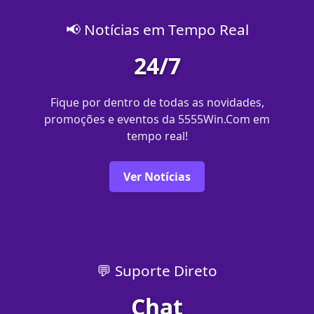
📢 Notícias em Tempo Real
24/7
Fique por dentro de todas as novidades,
promoções e eventos da 5555Win.Com em
tempo real!
Ver Notícias
💬 Suporte Direto
Chat