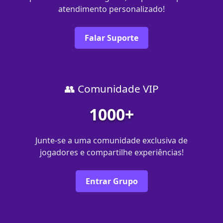
atendimento personalizado!
Falar Suporte
👥 Comunidade VIP
1000+
Junte-se a uma comunidade exclusiva de
jogadores e compartilhe experiências!
Entrar Grupo