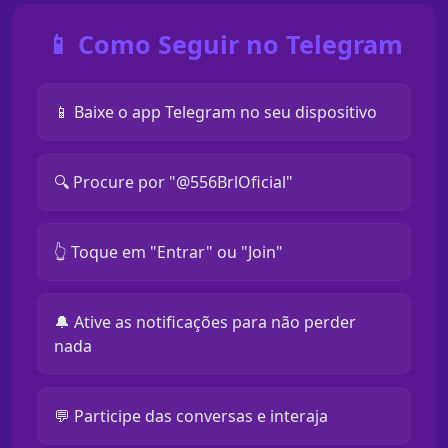
📱 Como Seguir no Telegram
📱 Baixe o app Telegram no seu dispositivo
🔍 Procure por "@556BrlOficial"
👆 Toque em "Entrar" ou "Join"
🔔 Ative as notificações para não perder
nada
💬 Participe das conversas e interaja