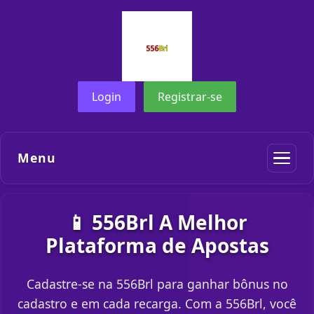
Login
Registrar-se
Menu
📱 556Brl A Melhor
Plataforma de Apostas
Cadastre-se na 556Brl para ganhar bônus no
cadastro e em cada recarga. Com a 556Brl, você