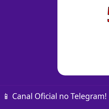
📱 Canal Oficial no Telegram!