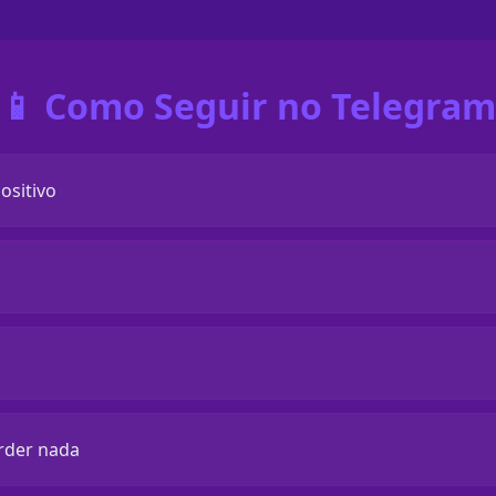
📱 Como Seguir no Telegram
ositivo
erder nada