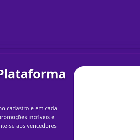
 Plataforma
no cadastro e em cada
promoções incríveis e
unte-se aos vencedores