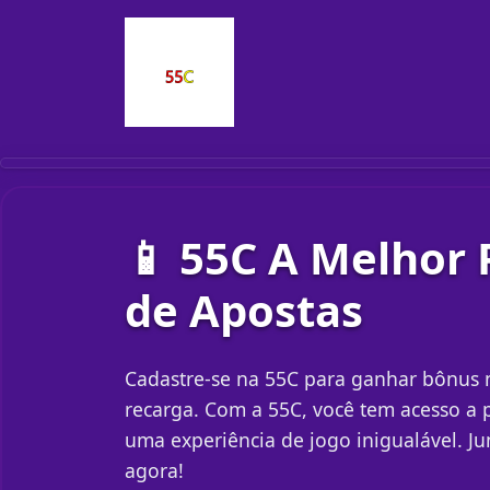
📱 55C A Melhor
de Apostas
Cadastre-se na 55C para ganhar bônus 
recarga. Com a 55C, você tem acesso a 
uma experiência de jogo inigualável. J
agora!