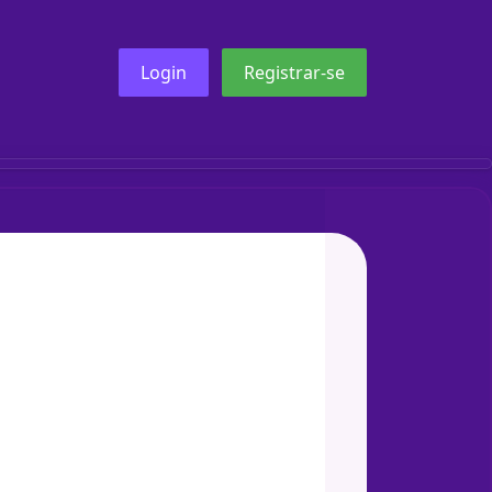
Login
Registrar-se