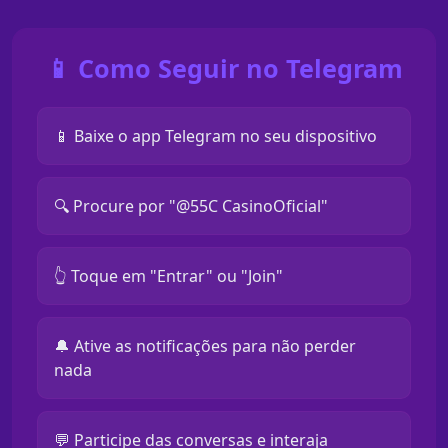
📱 Como Seguir no Telegram
📱 Baixe o app Telegram no seu dispositivo
🔍 Procure por "@55C CasinoOficial"
👆 Toque em "Entrar" ou "Join"
🔔 Ative as notificações para não perder
nada
💬 Participe das conversas e interaja