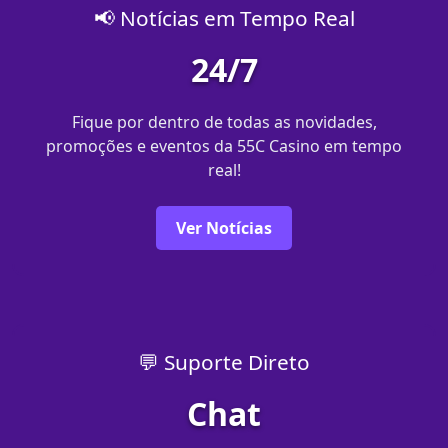
📢 Notícias em Tempo Real
24/7
Fique por dentro de todas as novidades,
promoções e eventos da 55C Casino em tempo
real!
Ver Notícias
💬 Suporte Direto
Chat