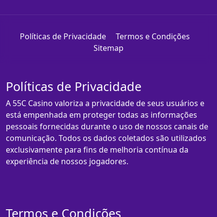
Políticas de Privacidade
Termos e Condições
Sitemap
Políticas de Privacidade
A 55C Casino valoriza a privacidade de seus usuários e
está empenhada em proteger todas as informações
pessoais fornecidas durante o uso de nossos canais de
comunicação. Todos os dados coletados são utilizados
exclusivamente para fins de melhoria contínua da
experiência de nossos jogadores.
Termos e Condições