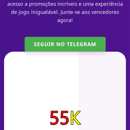
acesso a promoções incríveis e uma experiência
de jogo inigualável. Junte-se aos vencedores
agora!
SEGUIR NO TELEGRAM