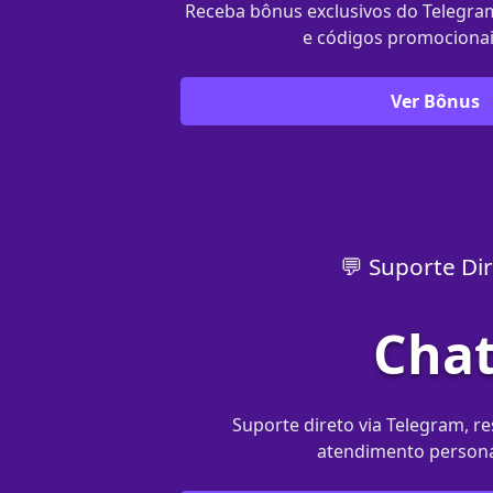
Receba bônus exclusivos do Telegra
e códigos promocionai
Ver Bônus
💬 Suporte Di
Cha
Suporte direto via Telegram, r
atendimento persona