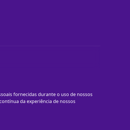
ssoais fornecidas durante o uso de nossos
 contínua da experiência de nossos