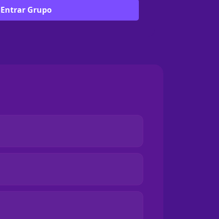
Entrar Grupo