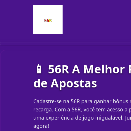
📱 56R A Melhor
de Apostas
Cadastre-se na 56R para ganhar bônus 
recarga. Com a 56R, você tem acesso a 
uma experiência de jogo inigualável. J
agora!