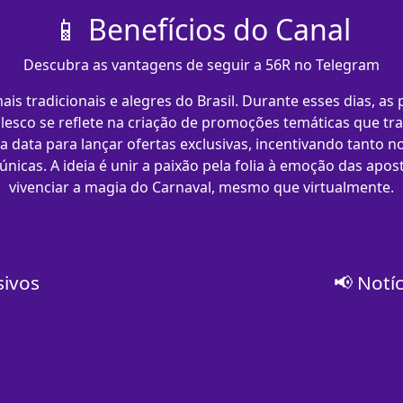
📱 Benefícios do Canal
Descubra as vantagens de seguir a 56R no Telegram
ais tradicionais e alegres do Brasil. Durante esses dias, a
valesco se reflete na criação de promoções temáticas que t
sa data para lançar ofertas exclusivas, incentivando tanto 
únicas. A ideia é unir a paixão pela folia à emoção das apo
vivenciar a magia do Carnaval, mesmo que virtualmente.
sivos
📢 Notí