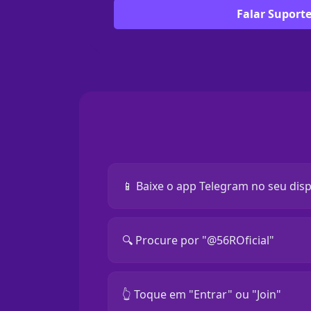
Falar Suport
📱 Baixe o app Telegram no seu disp
🔍 Procure por "@56ROficial"
👆 Toque em "Entrar" ou "Join"