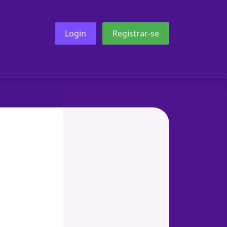
Login
Registrar-se