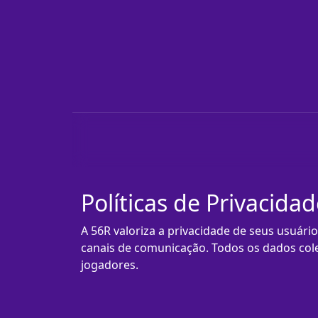
Políticas de Privacida
A 56R valoriza a privacidade de seus usuár
canais de comunicação. Todos os dados cole
jogadores.