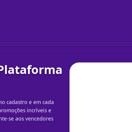
 Plataforma
no cadastro e em cada
promoções incríveis e
unte-se aos vencedores