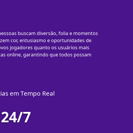
s pessoas buscam diversão, folia e momentos
razem cor, entusiasmo e oportunidades de
novos jogadores quanto os usuários mais
stas online, garantindo que todos possam
cias em Tempo Real
24/7