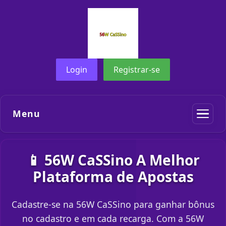
Login
Registrar-se
Menu
📱 56W CaSSino A Melhor
Plataforma de Apostas
Cadastre-se na 56W CaSSino para ganhar bônus
no cadastro e em cada recarga. Com a 56W