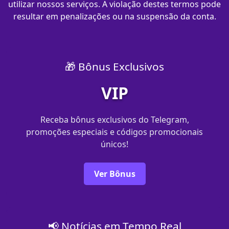
utilizar nossos serviços. A violação destes termos pode
resultar em penalizações ou na suspensão da conta.
🎁 Bônus Exclusivos
VIP
Receba bônus exclusivos do Telegram,
promoções especiais e códigos promocionais
únicos!
Ver Bônus
📢 Notícias em Tempo Real