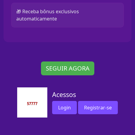
🎁 Receba bônus exclusivos
automaticamente
SEGUIR AGORA
Acessos
Login
Registrar-se