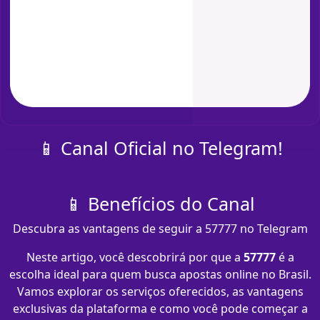
📱 Canal Oficial no Telegram!
📱 Benefícios do Canal
Descubra as vantagens de seguir a 57777 no Telegram
Neste artigo, você descobrirá por que a
57777
é a
escolha ideal para quem busca apostas online no Brasil.
Vamos explorar os serviços oferecidos, as vantagens
exclusivas da plataforma e como você pode começar a