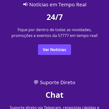
📢 Notícias em Tempo Real
24/7
Fique por dentro de todas as novidades,
promoções e eventos da 57777 em tempo real!
Ver Notícias
💬 Suporte Direto
Chat
Suporte direto via Telegram, respostas rápidas e