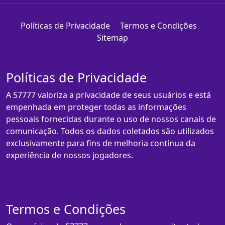
Políticas de Privacidade
Termos e Condições
Sitemap
Políticas de Privacidade
A 57777 valoriza a privacidade de seus usuários e está
empenhada em proteger todas as informações
pessoais fornecidas durante o uso de nossos canais de
comunicação. Todos os dados coletados são utilizados
exclusivamente para fins de melhoria contínua da
experiência de nossos jogadores.
Termos e Condições