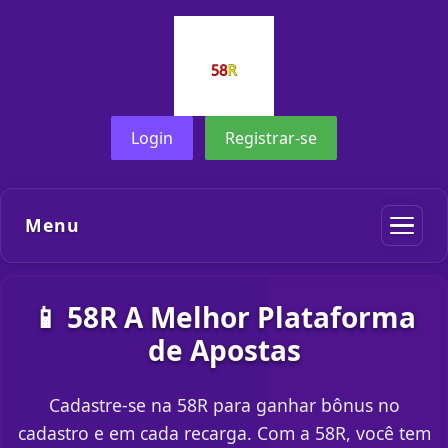
Login
Registrar-se
Menu
📱 58R A Melhor Plataforma
de Apostas
Cadastre-se na 58R para ganhar bônus no
cadastro e em cada recarga. Com a 58R, você tem