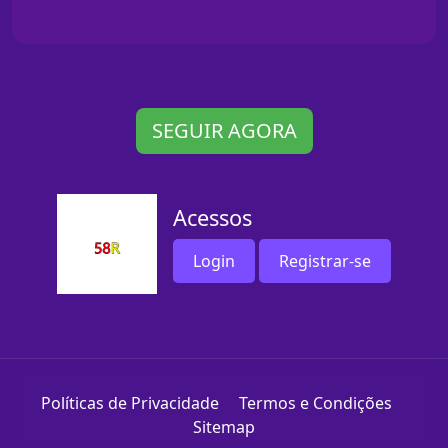
SEGUIR AGORA
Acessos
Login
Registrar-se
Políticas de Privacidade
Termos e Condições
Sitemap