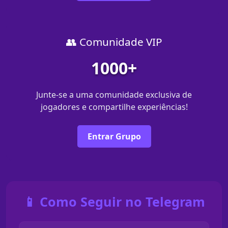
👥 Comunidade VIP
1000+
Junte-se a uma comunidade exclusiva de
jogadores e compartilhe experiências!
Entrar Grupo
📱 Como Seguir no Telegram