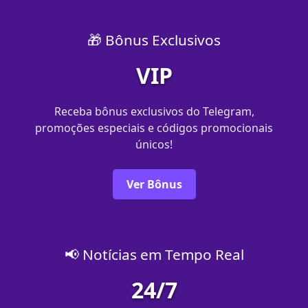
🎁 Bônus Exclusivos
VIP
Receba bônus exclusivos do Telegram,
promoções especiais e códigos promocionais
únicos!
Ver Bônus
📢 Notícias em Tempo Real
24/7