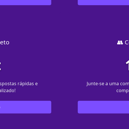
reto
👥 
t
espostas rápidas e
Junte-se a uma com
lizado!
compa
e