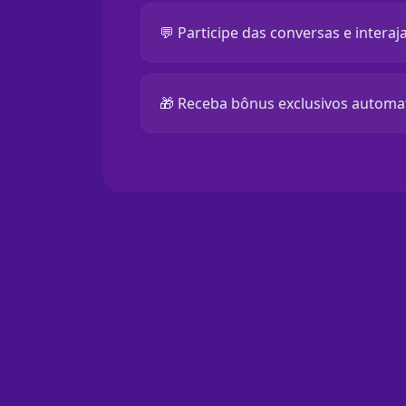
💬 Participe das conversas e interaj
🎁 Receba bônus exclusivos autom