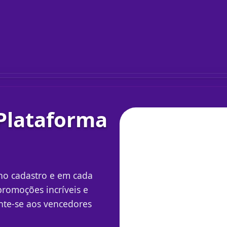
 Plataforma
no cadastro e em cada
promoções incríveis e
unte-se aos vencedores