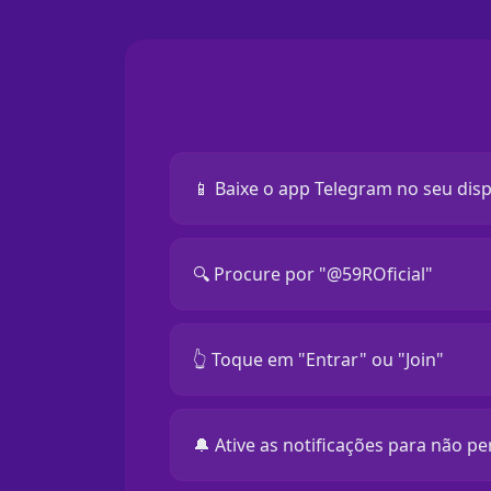
📱 Baixe o app Telegram no seu disp
🔍 Procure por "@59ROficial"
👆 Toque em "Entrar" ou "Join"
🔔 Ative as notificações para não p