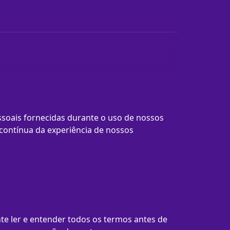
ssoais fornecidas durante o uso de nossos
 contínua da experiência de nossos
te ler e entender todos os termos antes de