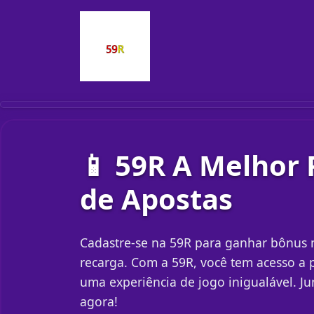
📱 59R A Melhor
de Apostas
Cadastre-se na 59R para ganhar bônus 
recarga. Com a 59R, você tem acesso a 
uma experiência de jogo inigualável. J
agora!