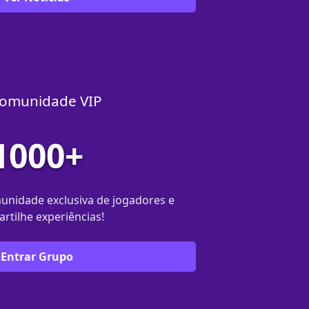
Comunidade VIP
1000+
unidade exclusiva de jogadores e
rtilhe experiências!
Entrar Grupo