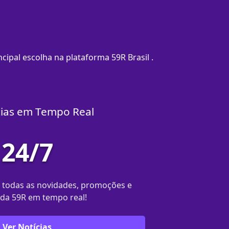
ncipal escolha na plataforma 59R Brasil .
cias em Tempo Real
24/7
e todas as novidades, promoções e
 da 59R em tempo real!
Ver Notícias