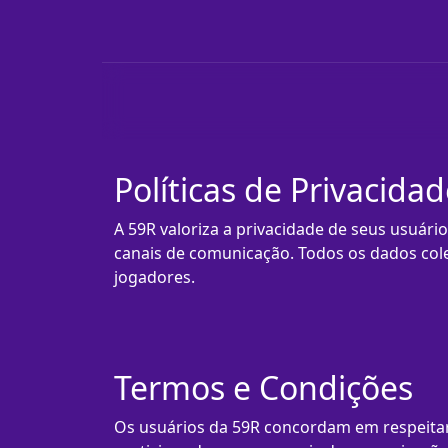
Políticas de Privacida
A 59R valoriza a privacidade de seus usuár
canais de comunicação. Todos os dados cole
jogadores.
Termos e Condições
Os usuários da 59R concordam em respeitar 