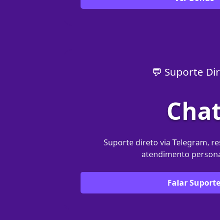
💬 Suporte Di
Cha
Suporte direto via Telegram, r
atendimento persona
Falar Suport