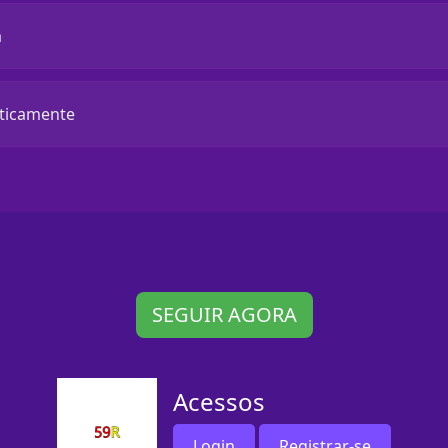
a
aticamente
SEGUIR AGORA
Acessos
Login
Registrar-se