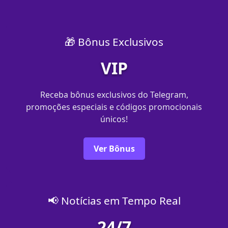
🎁 Bônus Exclusivos
VIP
Receba bônus exclusivos do Telegram,
promoções especiais e códigos promocionais
únicos!
Ver Bônus
📢 Notícias em Tempo Real
24/7