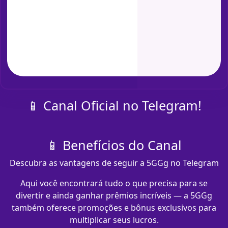
📱 Canal Oficial no Telegram!
📱 Benefícios do Canal
Descubra as vantagens de seguir a 5GGg no Telegram
Aqui você encontrará tudo o que precisa para se
divertir e ainda ganhar prêmios incríveis — a 5GGg
também oferece promoções e bônus exclusivos para
multiplicar seus lucros.