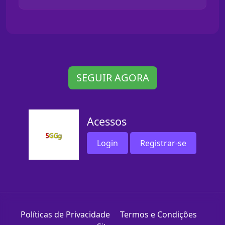
SEGUIR AGORA
Acessos
Login
Registrar-se
Políticas de Privacidade
Termos e Condições