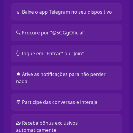
📱 Baixe o app Telegram no seu dispositivo
🔍 Procure por "@5GGgOficial"
👆 Toque em "Entrar" ou "Join"
🔔 Ative as notificações para não perder
nada
💬 Participe das conversas e interaja
🎁 Receba bônus exclusivos
automaticamente