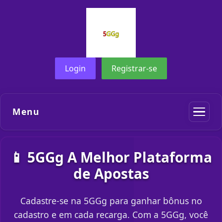
Login
Registrar-se
Menu
📱 5GGg A Melhor Plataforma
de Apostas
Cadastre-se na 5GGg para ganhar bônus no
cadastro e em cada recarga. Com a 5GGg, você