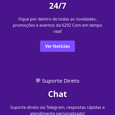
24/7
Fique por dentro de todas as novidades,
promoções e eventos da 6292 Com em tempo
real!
Ver Notícias
💬 Suporte Direto
Chat
Suporte direto via Telegram, respostas rápidas e
atendimento personalizado!