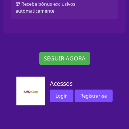
🎁 Receba bônus exclusivos
automaticamente
SEGUIR AGORA
Acessos
Login
Registrar-se