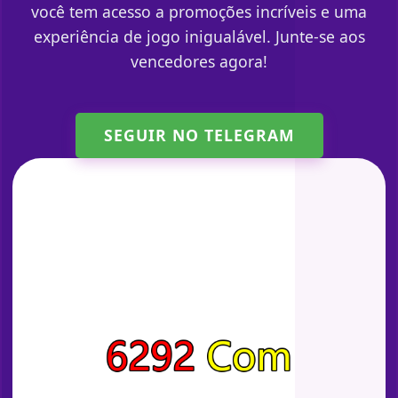
você tem acesso a promoções incríveis e uma
experiência de jogo inigualável. Junte-se aos
vencedores agora!
SEGUIR NO TELEGRAM