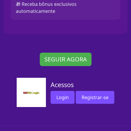
🎁 Receba bônus exclusivos
automaticamente
SEGUIR AGORA
Acessos
Login
Registrar-se