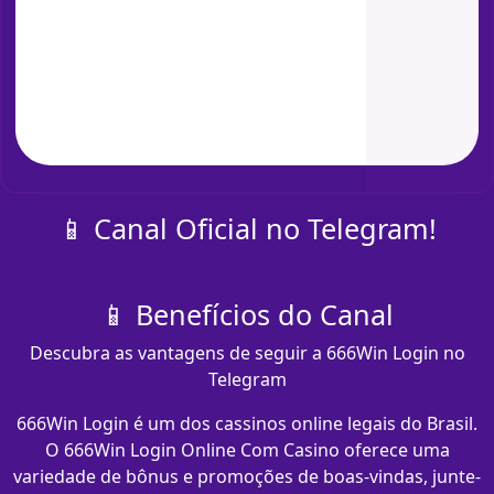
📱 Canal Oficial no Telegram!
📱 Benefícios do Canal
Descubra as vantagens de seguir a 666Win Login no
Telegram
666Win Login é um dos cassinos online legais do Brasil.
O 666Win Login Online Com Casino oferece uma
variedade de bônus e promoções de boas-vindas, junte-