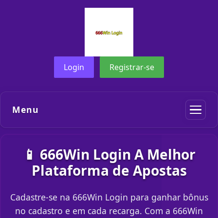
Login
Registrar-se
Menu
📱 666Win Login A Melhor
Plataforma de Apostas
Cadastre-se na 666Win Login para ganhar bônus
no cadastro e em cada recarga. Com a 666Win