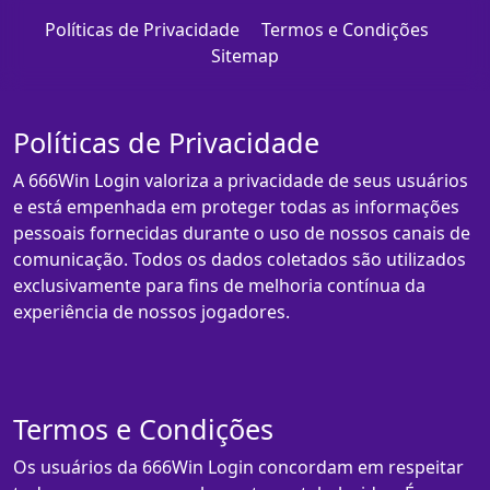
Políticas de Privacidade
Termos e Condições
Sitemap
Políticas de Privacidade
A 666Win Login valoriza a privacidade de seus usuários
e está empenhada em proteger todas as informações
pessoais fornecidas durante o uso de nossos canais de
comunicação. Todos os dados coletados são utilizados
exclusivamente para fins de melhoria contínua da
experiência de nossos jogadores.
Termos e Condições
Os usuários da 666Win Login concordam em respeitar