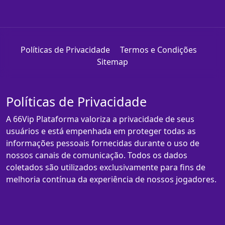
Políticas de Privacidade
Termos e Condições
Sitemap
Políticas de Privacidade
A 66Vip Plataforma valoriza a privacidade de seus
usuários e está empenhada em proteger todas as
informações pessoais fornecidas durante o uso de
nossos canais de comunicação. Todos os dados
coletados são utilizados exclusivamente para fins de
melhoria contínua da experiência de nossos jogadores.