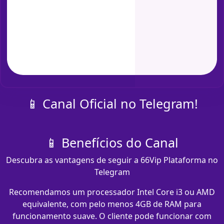
📱 Canal Oficial no Telegram!
📱 Benefícios do Canal
Descubra as vantagens de seguir a 66Vip Plataforma no
Telegram
Recomendamos um processador Intel Core i3 ou AMD
equivalente, com pelo menos 4GB de RAM para
funcionamento suave. O cliente pode funcionar com