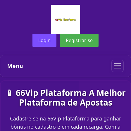
Login
Registrar-se
Menu
📱 66Vip Plataforma A Melhor
Plataforma de Apostas
Cadastre-se na 66Vip Plataforma para ganhar
bônus no cadastro e em cada recarga. Com a