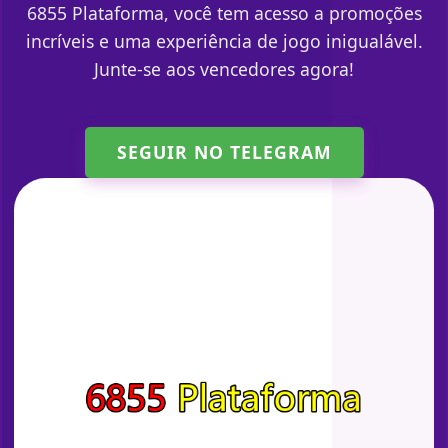
6855 Plataforma, você tem acesso a promoções
incríveis e uma experiência de jogo inigualável.
Junte-se aos vencedores agora!
SEGUIR NO TELEGRAM