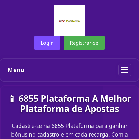
Login
Registrar-se
Menu
📱 6855 Plataforma A Melhor
Plataforma de Apostas
Cadastre-se na 6855 Plataforma para ganhar
bônus no cadastro e em cada recarga. Com a