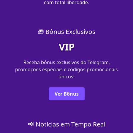
com total liberdade.
🎁 Bônus Exclusivos
VIP
Receba bônus exclusivos do Telegram,
promoções especiais e códigos promocionais
únicos!
Ver Bônus
📢 Notícias em Tempo Real