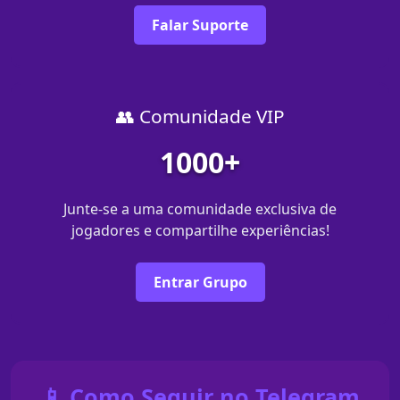
Falar Suporte
👥 Comunidade VIP
1000+
Junte-se a uma comunidade exclusiva de
jogadores e compartilhe experiências!
Entrar Grupo
📱 Como Seguir no Telegram