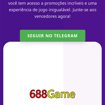
você tem acesso a promoções incríveis e uma
experiência de jogo inigualável. Junte-se aos
vencedores agora!
SEGUIR NO TELEGRAM