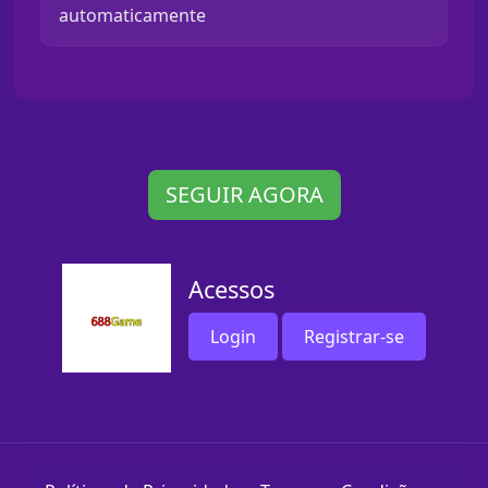
automaticamente
SEGUIR AGORA
Acessos
Login
Registrar-se