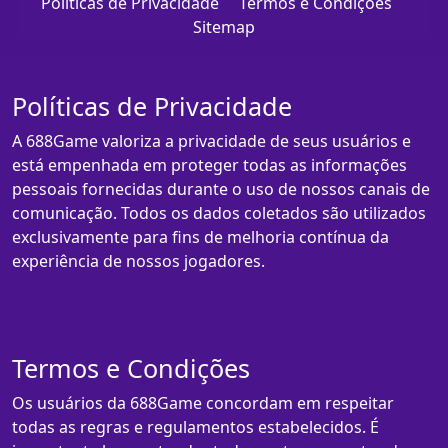
Políticas de Privacidade
Termos e Condições
Sitemap
Políticas de Privacidade
A 688Game valoriza a privacidade de seus usuários e
está empenhada em proteger todas as informações
pessoais fornecidas durante o uso de nossos canais de
comunicação. Todos os dados coletados são utilizados
exclusivamente para fins de melhoria contínua da
experiência de nossos jogadores.
Termos e Condições
Os usuários da 688Game concordam em respeitar
todas as regras e regulamentos estabelecidos. É