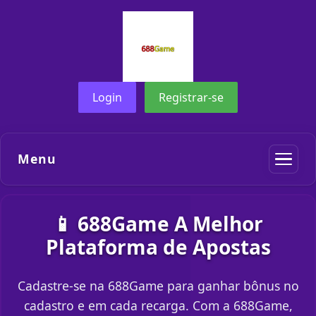
Login
Registrar-se
Menu
📱 688Game A Melhor
Plataforma de Apostas
Cadastre-se na 688Game para ganhar bônus no
cadastro e em cada recarga. Com a 688Game,