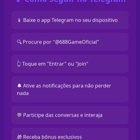
📱 Baixe o app Telegram no seu dispositivo
🔍 Procure por "@688GameOficial"
👆 Toque em "Entrar" ou "Join"
🔔 Ative as notificações para não perder
nada
💬 Participe das conversas e interaja
🎁 Receba bônus exclusivos