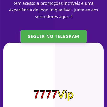
tem acesso a promoções incríveis e uma
experiência de jogo inigualável. Junte-se aos
vencedores agora!
SEGUIR NO TELEGRAM