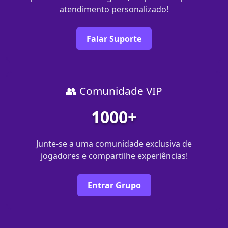
atendimento personalizado!
Falar Suporte
👥 Comunidade VIP
1000+
Junte-se a uma comunidade exclusiva de
jogadores e compartilhe experiências!
Entrar Grupo