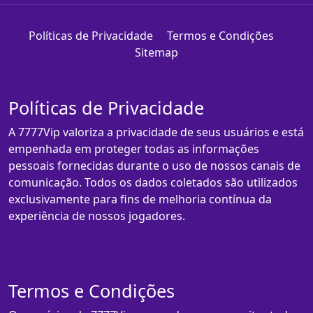
Políticas de Privacidade
Termos e Condições
Sitemap
Políticas de Privacidade
A 7777Vip valoriza a privacidade de seus usuários e está
empenhada em proteger todas as informações
pessoais fornecidas durante o uso de nossos canais de
comunicação. Todos os dados coletados são utilizados
exclusivamente para fins de melhoria contínua da
experiência de nossos jogadores.
Termos e Condições