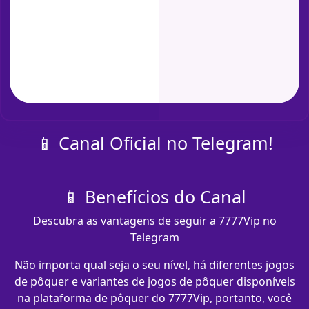
📱 Canal Oficial no Telegram!
📱 Benefícios do Canal
Descubra as vantagens de seguir a 7777Vip no
Telegram
Não importa qual seja o seu nível, há diferentes jogos
de pôquer e variantes de jogos de pôquer disponíveis
na plataforma de pôquer do 7777Vip, portanto, você