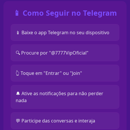
📱 Como Seguir no Telegram
📱 Baixe o app Telegram no seu dispositivo
🔍 Procure por "@7777VipOficial"
👆 Toque em "Entrar" ou "Join"
🔔 Ative as notificações para não perder
nada
💬 Participe das conversas e interaja