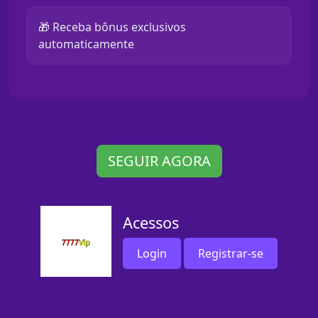
🎁 Receba bônus exclusivos
automaticamente
SEGUIR AGORA
Acessos
Login
Registrar-se