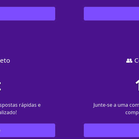
reto
👥 
t
espostas rápidas e
Junte-se a uma com
lizado!
compa
e