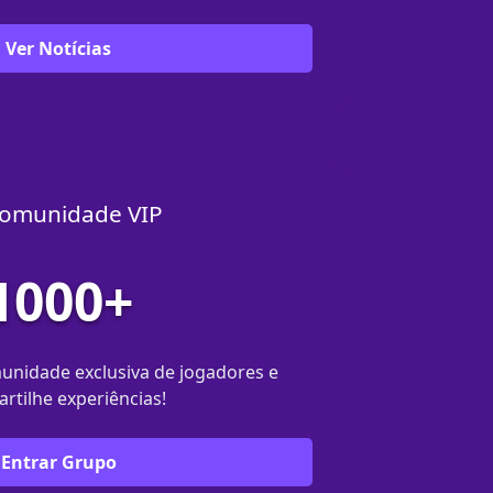
Ver Notícias
Comunidade VIP
1000+
unidade exclusiva de jogadores e
rtilhe experiências!
Entrar Grupo