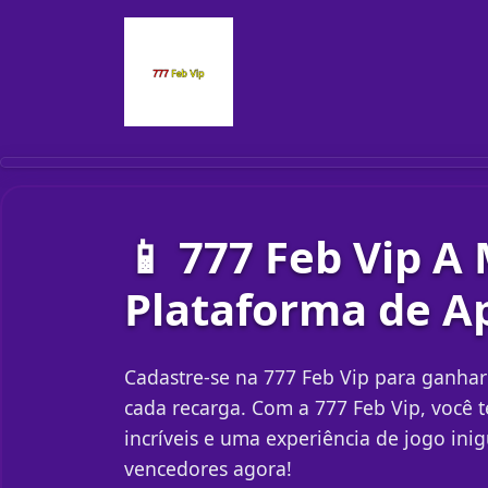
📱 777 Feb Vip A
Plataforma de A
Cadastre-se na 777 Feb Vip para ganha
cada recarga. Com a 777 Feb Vip, você
incríveis e uma experiência de jogo inig
vencedores agora!