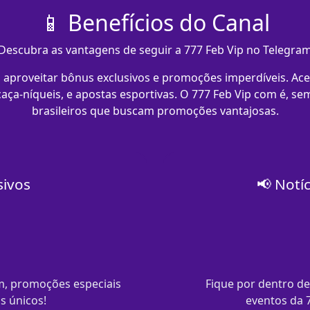
📱 Benefícios do Canal
Descubra as vantagens de seguir a 777 Feb Vip no Telegra
 aproveitar bônus exclusivos e promoções imperdíveis. Ac
caça-níqueis, e apostas esportivas. O 777 Feb Vip com​ é, 
brasileiros que buscam promoções vantajosas.
sivos
📢 Notí
m, promoções especiais
Fique por dentro d
s únicos!
eventos da 