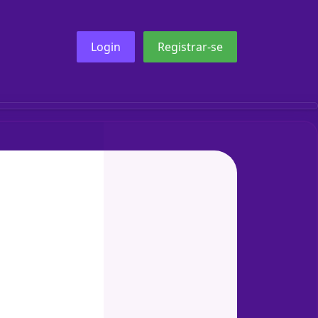
Login
Registrar-se