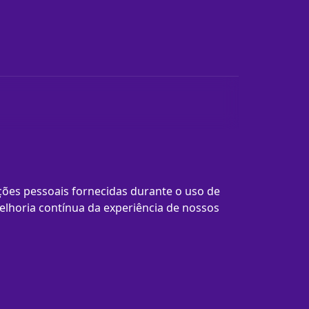
ções pessoais fornecidas durante o uso de
elhoria contínua da experiência de nossos