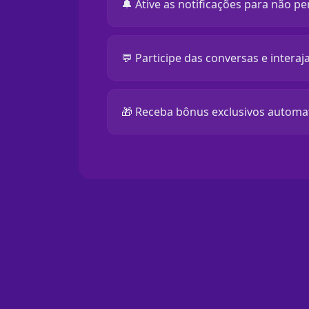
🔔 Ative as notificações para não p
💬 Participe das conversas e interaj
🎁 Receba bônus exclusivos autom