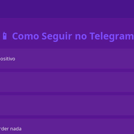
📱 Como Seguir no Telegram
ositivo
erder nada