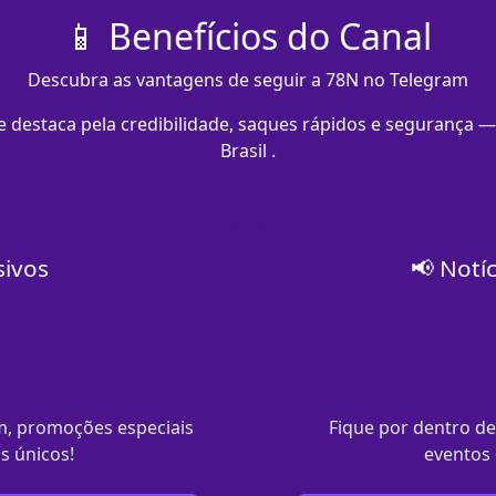
📱 Benefícios do Canal
Descubra as vantagens de seguir a 78N no Telegram
 destaca pela credibilidade, saques rápidos e segurança — 
Brasil .
sivos
📢 Notí
m, promoções especiais
Fique por dentro d
s únicos!
eventos