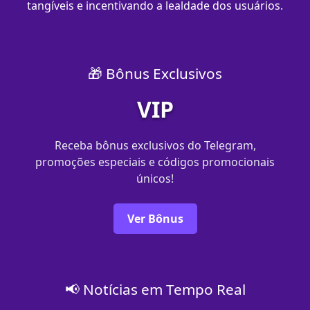
tangíveis e incentivando a lealdade dos usuários.
🎁 Bônus Exclusivos
VIP
Receba bônus exclusivos do Telegram,
promoções especiais e códigos promocionais
únicos!
Ver Bônus
📢 Notícias em Tempo Real