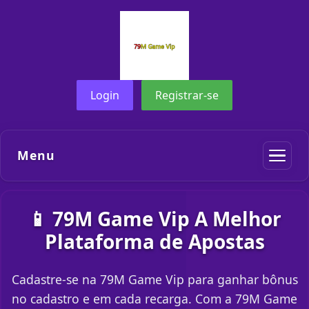
Login
Registrar-se
Menu
📱 79M Game Vip A Melhor
Plataforma de Apostas
Cadastre-se na 79M Game Vip para ganhar bônus
no cadastro e em cada recarga. Com a 79M Game