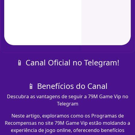
📱 Canal Oficial no Telegram!
📱 Benefícios do Canal
Descubra as vantagens de seguir a 79M Game Vip no
Telegram
Neste artigo, exploramos como os Programas de
Recompensas no site 79M Game Vip estão moldando a
experiência de jogo online, oferecendo benefícios