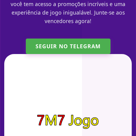
você tem acesso a promoções incríveis e uma
experiência de jogo inigualável. Junte-se aos
vencedores agora!
SEGUIR NO TELEGRAM