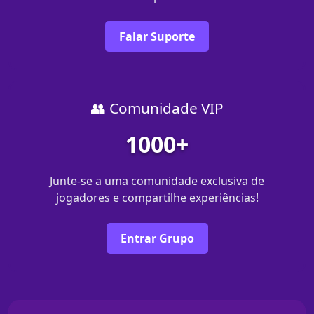
Falar Suporte
👥 Comunidade VIP
1000+
Junte-se a uma comunidade exclusiva de
jogadores e compartilhe experiências!
Entrar Grupo