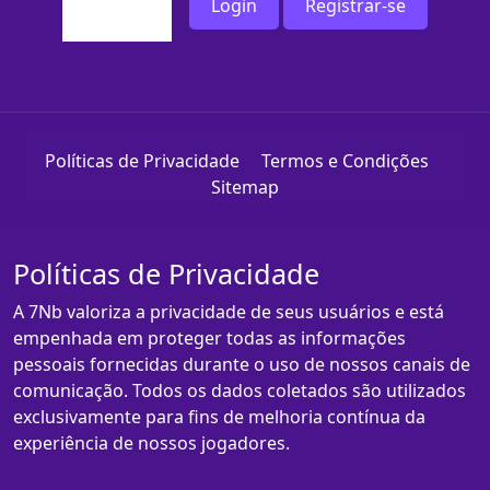
Login
Registrar-se
Políticas de Privacidade
Termos e Condições
Sitemap
Políticas de Privacidade
A 7Nb valoriza a privacidade de seus usuários e está
empenhada em proteger todas as informações
pessoais fornecidas durante o uso de nossos canais de
comunicação. Todos os dados coletados são utilizados
exclusivamente para fins de melhoria contínua da
experiência de nossos jogadores.