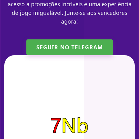
acesso a promoções incríveis e uma experiência
de jogo inigualável. Junte-se aos vencedores
agora!
SEGUIR NO TELEGRAM