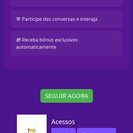
💬 Participe das conversas e interaja
🎁 Receba bônus exclusivos
automaticamente
SEGUIR AGORA
Acessos